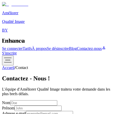
Améliorer
Qualité Image
BY
Se connecter
Tarifs
À propos
Se désinscrire
Blog
Contactez-nous
S'inscrire
Accueil
/
Contact
Contactez -
Nous !
L'équipe d'Améliorer Qualité Image traitera votre demande dans les
plus brefs délais.
Nom
Prénom
Adresse e-mail